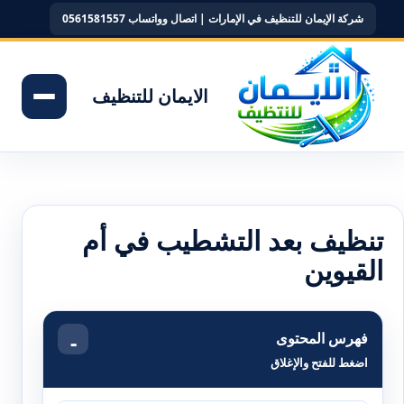
شركة الإيمان للتنظيف في الإمارات | اتصال وواتساب 0561581557
الايمان للتنظيف
تنظيف بعد التشطيب في أم
القيوين
فهرس المحتوى
اضغط للفتح والإغلاق