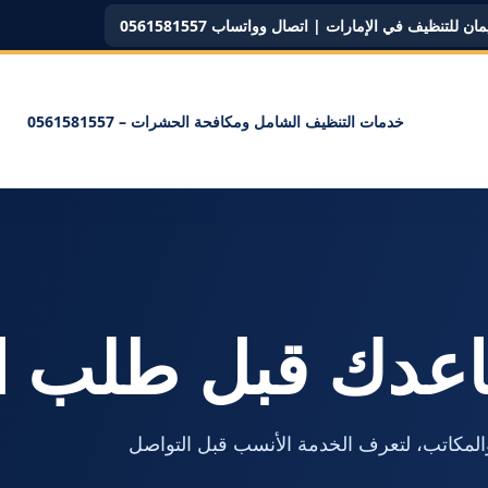
ن للتنظيف في الإمارات | اتصال وواتساب 0561581557
خدمات التنظيف الشامل ومكافحة الحشرات – 0561581557
اعدك قبل طلب ا
لمكاتب، لتعرف الخدمة الأنسب قبل التواصل