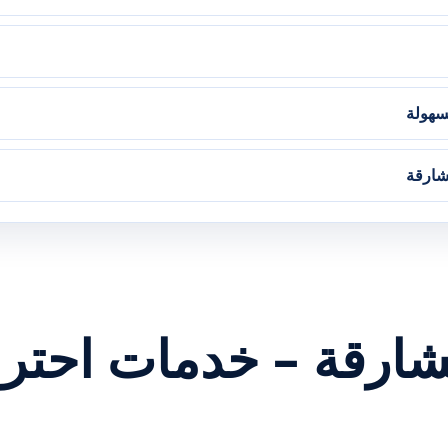
سهولة
شارقة
رقة – خدمات احتراف