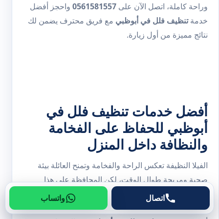
وراحة كاملة، اتصل الآن على
0561581557
واحجز أفضل
خدمة
تنظيف فلل في أبوظبي
مع فريق محترف يضمن لك
نتائج مميزة من أول زيارة.
أفضل خدمات تنظيف فلل في
أبوظبي للحفاظ على الفخامة
والنظافة داخل المنزل
الفيلا النظيفة تعكس الراحة والفخامة وتمنح العائلة بيئة
صحية ومريحة طوال الوقت، لكن المحافظة على هذا
المستوى من النظافة يحتاج إلى عناية مستمرة وتنظيف
اتصال
واتساب
احترافي يشمل جميع التفاصيل الداخلية والخارجية. ولهذا