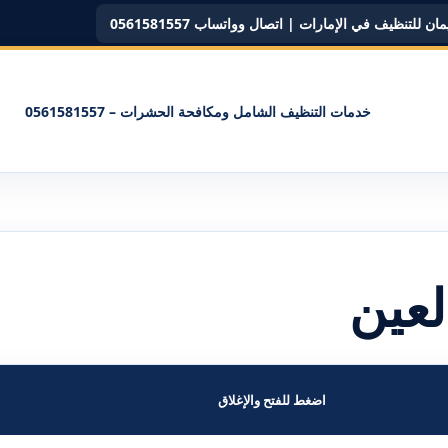
ن للتنظيف في الإمارات | اتصال وواتساب 0561581557
خدمات التنظيف الشامل ومكافحة الحشرات – 0561581557
عين
اضغط للفتح والإغلاق