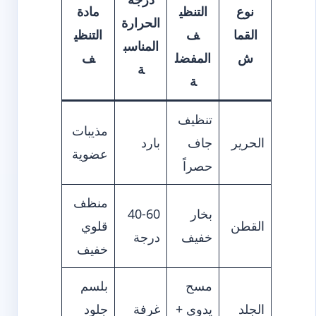
نوع
التنظي
مادة
الحرارة
القما
ف
التنظي
المناسب
ش
المفضل
ف
ة
ة
تنظيف
مذيبات
الحرير
جاف
بارد
عضوية
حصراً
منظف
بخار
40-60
القطن
قلوي
خفيف
درجة
خفيف
مسح
بلسم
الجلد
يدوي +
غرفة
جلود