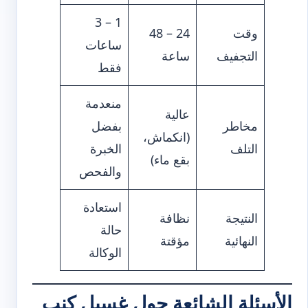
1 – 3
وقت
24 – 48
ساعات
التجفيف
ساعة
فقط
منعدمة
عالية
مخاطر
بفضل
(انكماش،
التلف
الخبرة
بقع ماء)
والفحص
استعادة
النتيجة
نظافة
حالة
النهائية
مؤقتة
الوكالة
الأسئلة الشائعة حول غسيل كنب