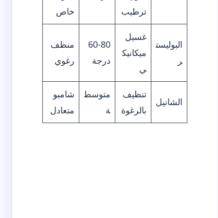
ترطيب
خاص
غسيل
البوليست
60-80
منظف
ميكانيك
ر
درجة
رغوي
ي
تنظيف
متوسط
شامبو
الشانيل
بالرغوة
ة
متعادل