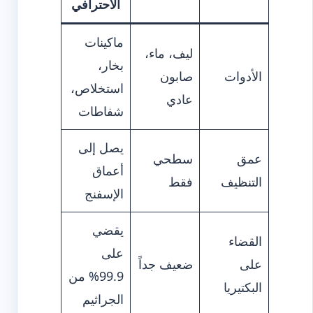
الاحترافي
ماكينات
ليف، ماء،
بخار،
الأدوات
صابون
استخلاص،
عادي
شفاطات
يصل إلى
عمق
سطحي
أعماق
التنظيف
فقط
الإسفنج
يقضي
القضاء
على
على
ضعيف جداً
99.9% من
البكتيريا
الجراثيم