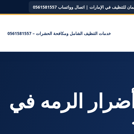
ن للتنظيف في الإمارات | اتصال وواتساب 0561581557
خدمات التنظيف الشامل ومكافحة الحشرات – 0561581557
سم: <span>أضرار الرمه في