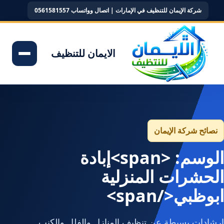
شركة الإيمان للتنظيف في الإمارات | اتصال وواتساب 0561581557
الايمان للتنظيف
نصائح شركة الإيمان
الوسم: <span>إبادة
الحشرات المنزلية
ابوظبي</span>
إرشادات بسيطة عن تنظيف المنازل والفلل والكنب