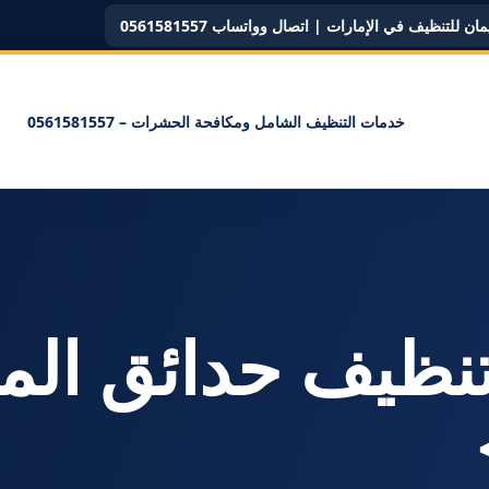
ن للتنظيف في الإمارات | اتصال وواتساب 0561581557
خدمات التنظيف الشامل ومكافحة الحشرات – 0561581557
سم: <span>تنظيف حدائق ا