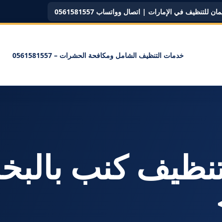
ن للتنظيف في الإمارات | اتصال وواتساب 0561581557
خدمات التنظيف الشامل ومكافحة الحشرات – 0561581557
سم: <span>تنظيف كنب بالبخ