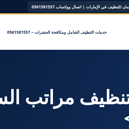
ن للتنظيف في الإمارات | اتصال وواتساب 0561581557
خدمات التنظيف الشامل ومكافحة الحشرات – 0561581557
سم: <span>تنظيف مراتب ا