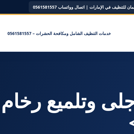
ن للتنظيف في الإمارات | اتصال وواتساب 0561581557
خدمات التنظيف الشامل ومكافحة الحشرات – 0561581557
سم: <span>جلى وتلميع رخ