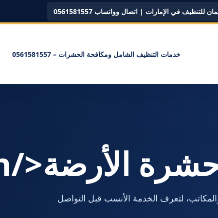
ن للتنظيف في الإمارات | اتصال وواتساب 0561581557
خدمات التنظيف الشامل ومكافحة الحشرات – 0561581557
لمكاتب، لتعرف الخدمة الأنسب قبل التواصل