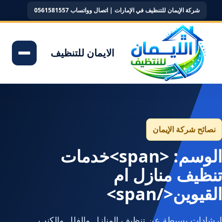
شركة الإيمان للتنظيف في الإمارات | اتصال وواتساب 0561581557
الايمان للتنظيف
نصائح شركة الإيمان
الوسم: <span>خدمات
تنظيف منازل ام
القيوين</span>
إرشادات بسيطة عن تنظيف المنازل والفلل والكنب