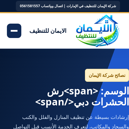
شركة الإيمان للتنظيف في الإمارات | اتصال وواتساب 0561581557
الايمان للتنظيف
نصائح شركة الإيمان
الوسم: <span>رش
الحشرات دبي</span>
إرشادات بسيطة عن تنظيف المنازل والفلل والكنب
والسجاد والمكاتب، لتعرف الخدمة الأنسب قبل التواصل