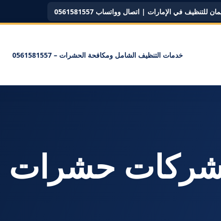
ن للتنظيف في الإمارات | اتصال وواتساب 0561581557
خدمات التنظيف الشامل ومكافحة الحشرات – 0561581557
سم: <span>شركات حشرات