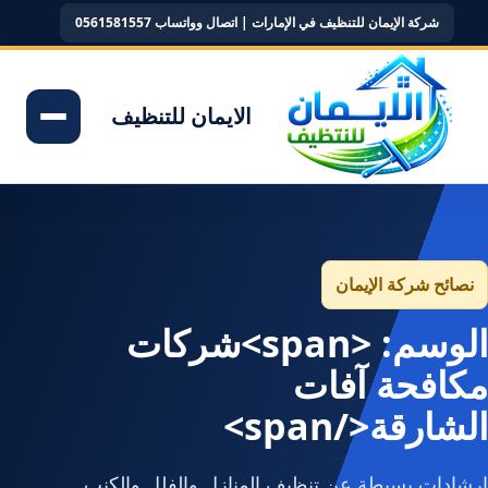
شركة الإيمان للتنظيف في الإمارات | اتصال وواتساب 0561581557
الايمان للتنظيف
نصائح شركة الإيمان
الوسم: <span>شركات
مكافحة آفات
الشارقة</span>
إرشادات بسيطة عن تنظيف المنازل والفلل والكنب