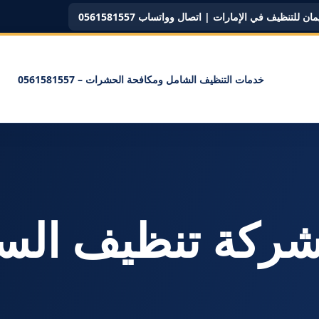
ن للتنظيف في الإمارات | اتصال وواتساب 0561581557
خدمات التنظيف الشامل ومكافحة الحشرات – 0561581557
سم: <span>شركة تنظيف 