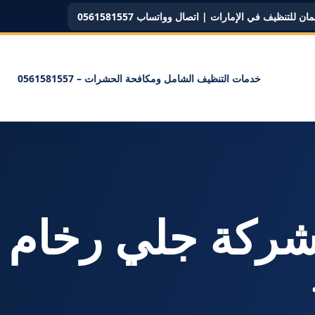
ن للتنظيف في الإمارات | اتصال وواتساب 0561581557
خدمات التنظيف الشامل ومكافحة الحشرات – 0561581557
سم: <span>شركة جلي رخ