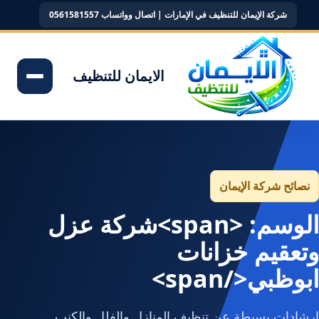
شركة الإيمان للتنظيف في الإمارات | اتصال وواتساب 0561581557
الايمان للتنظيف
نصائح شركة الإيمان
الوسم: <span>شركة عزل
وتعقيم خزانات
ابوظبي</span>
إرشادات بسيطة عن تنظيف المنازل والفلل والكنب