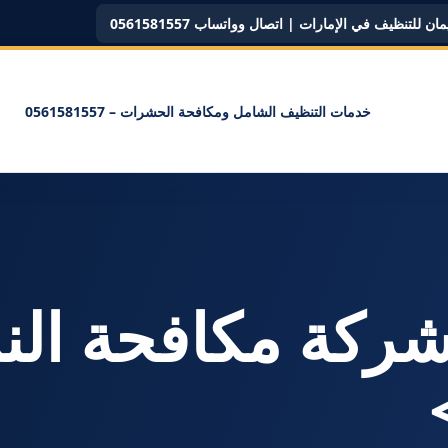
ن للتنظيف في الإمارات | اتصال وواتساب 0561581557
خدمات التنظيف الشامل ومكافحة الحشرات – 0561581557
سم: <span>شركة مكافحة