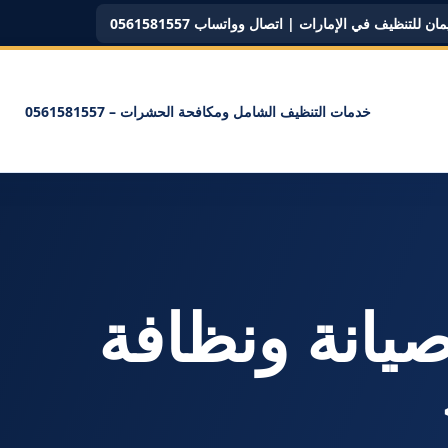
ن للتنظيف في الإمارات | اتصال وواتساب 0561581557
خدمات التنظيف الشامل ومكافحة الحشرات – 0561581557
سم: <span>صيانة ونظافة