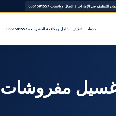
ن للتنظيف في الإمارات | اتصال وواتساب 0561581557
خدمات التنظيف الشامل ومكافحة الحشرات – 0561581557
سم: <span>غسيل مفروش