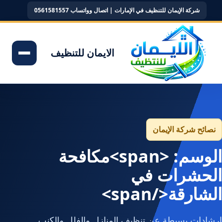
شركة الإيمان للتنظيف في الإمارات | اتصال وواتساب 0561581557
الايمان للتنظيف
نصائح شركة الإيمان
الوسم: <span>مكافحة
الحشرات في
الشارقة</span>
إرشادات بسيطة عن تنظيف المنازل والفلل والكنب