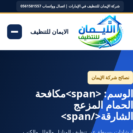
شركة الإيمان للتنظيف في الإمارات | اتصال وواتساب 0561581557
الايمان للتنظيف
نصائح شركة الإيمان
الوسم: <span>مكافحة
الحمام المزعج
الشارقة</span>
إرشادات بسيطة عن تنظيف المنازل والفلل والكنب