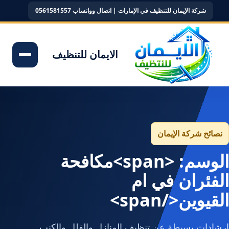
شركة الإيمان للتنظيف في الإمارات | اتصال وواتساب 0561581557
الايمان للتنظيف
نصائح شركة الإيمان
الوسم: <span>مكافحة
الفئران في ام
القيوين</span>
إرشادات بسيطة عن تنظيف المنازل والفلل والكنب